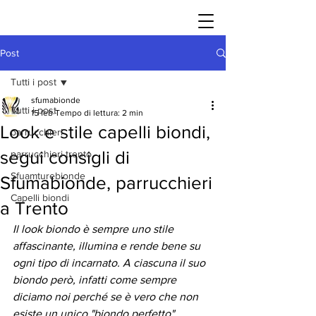
Post
Tutti i post
sfumabionde
Tutti i post
15 feb
Tempo di lettura: 2 min
Look e stile capelli biondi,
parrucchieri
segui consigli di
parrucchieri trento
Sfuamturebionde
Sfumabionde, parrucchieri
Capelli biondi
a Trento
Il look biondo è sempre uno stile 
affascinante, illumina e rende bene su 
ogni tipo di incarnato. A ciascuna il suo 
biondo però, infatti come sempre 
diciamo noi perché se è vero che non 
esiste un unico "biondo perfetto" 