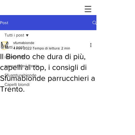
Post
Tutti i post
sfumabionde
Tutti i post
4 nov 2022
Tempo di lettura: 2 min
Il Biondo che dura di più,
parrucchieri
capelli al top, i consigli di
parrucchieri trento
Sfuamturebionde
Sfumabionde parrucchieri a
Capelli biondi
Trento.