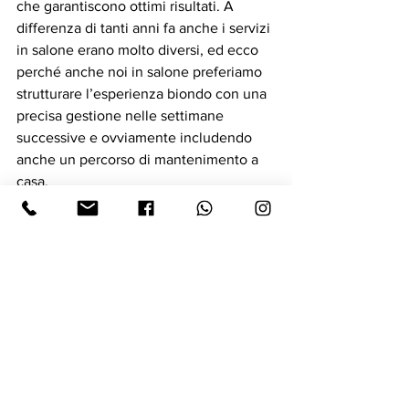
che garantiscono ottimi risultati. A 
differenza di tanti anni fa anche i servizi 
in salone erano molto diversi, ed ecco 
perché anche noi in salone preferiamo 
strutturare l’esperienza biondo con una 
precisa gestione nelle settimane 
successive e ovviamente includendo 
anche un percorso di mantenimento a 
casa.
Ora che siamo in autunno infatti, reduci 
da un lunga estate di stress termici, 
dobbiamo prepararci al meglio e 
preparare e progettare il colore, che sia 
adeguato alla stagionalità (luci e 
temperature in particolare), e sempre 
partendo da una buona base strutturale, 
così da ottenere il colore che 
desideriamo, ricco di luminosità, 